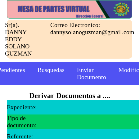
Sr(a).
Correo Electronico:
DANNY
dannysolanoguzman@gmail.com
EDDY
SOLANO
GUZMAN
Pendientes
Busquedas
Enviar
Modific
Documento
Derivar Documentos a ....
Expediente:
Tipo de
documento:
Referente: